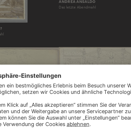
ANDREA ANSALDO
Das letzte Abendmahl
?
ahl
JOHANN ANTON RAMBOUX, NACH P
 RAMBOUX
CAPANNA
ahl
Das letzte Abendmahl