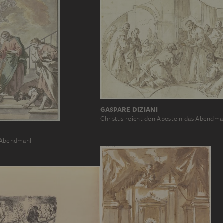
GASPARE DIZIANI
Christus reicht den Aposteln das Abendma
s Abendmahl