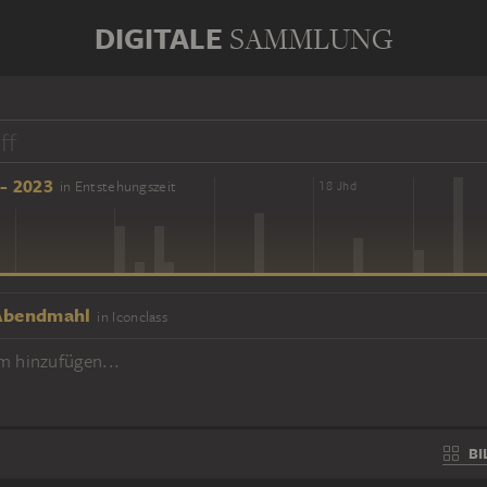
DIGITALE
SAMMLUNG
- 2023
in Entstehungszeit
16 Jhd
18 Jhd
Abendmahl
in Iconclass
m hinzufügen...
BI