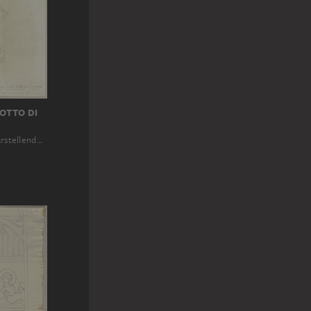
OTTO DI
arstellend…