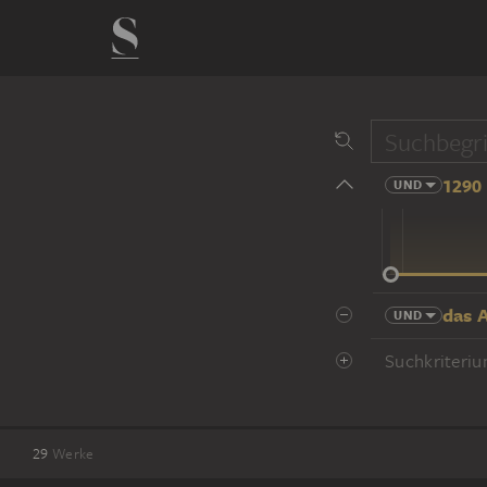
1290 
UND
14 Jhd
das 
UND
Suchkriteriu
29
Werke