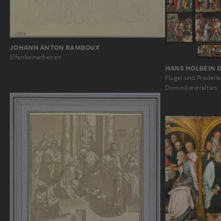
JOHANN ANTON RAMBOUX
Elfenbeinarbeiten
HANS HOLBEIN D
Flügel und Predella
Dominikaneraltars