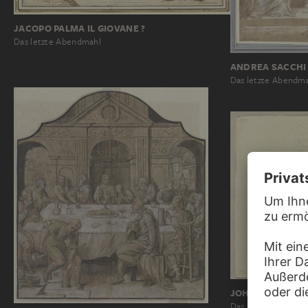
JACOPO PALMA IL GIOVANE ?
Das letzte Abendmahl
ANDREA SACCHI 
Das letzte Abendm
JOHANN ANTON
Das letzte Abendm