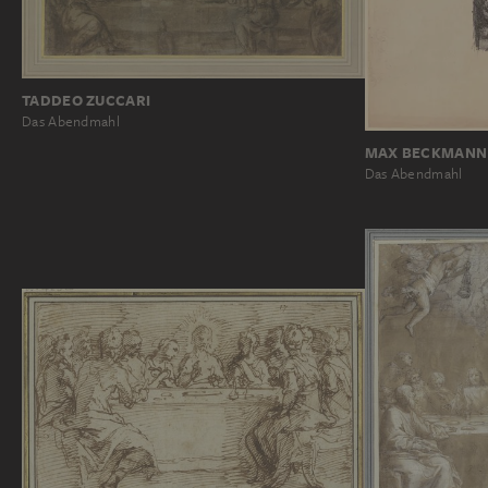
TADDEO ZUCCARI
Das Abendmahl
MAX BECKMANN
Das Abendmahl