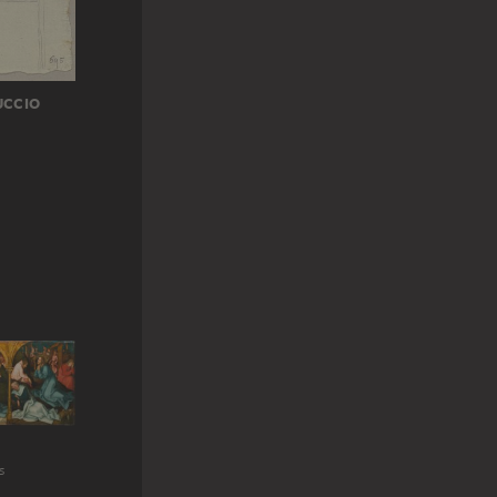
UCCIO
s