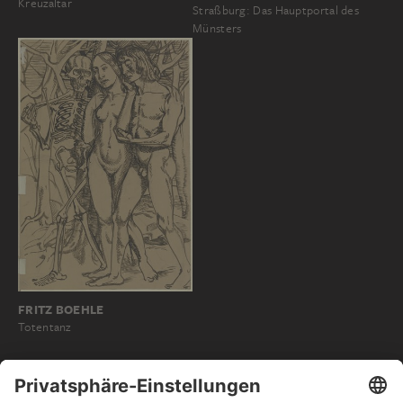
Kreuzaltar
Straßburg: Das Hauptportal des
Münsters
FRITZ BOEHLE
Totentanz