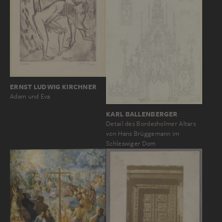
ERNST LUDWIG KIRCHNER
Adam und Eva
KARL BALLENBERGER
Detail des Bordesholmer Altars
von Hans Brüggemann im
Schleswiger Dom