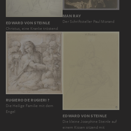
MAN RAY
Der Schriftsteller Paul Morand
EDWARD VON STEINLE
Christus, eine Kranke tröstend
RUGIERO DE RUGIERI ?
Die Heilige Familie mit dem
Engel
EDWARD VON STEINLE
Die kleine Josephine Steinle auf
einem Kissen sitzend mit