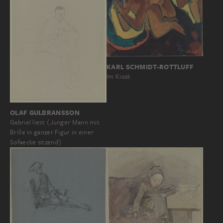
KARL SCHMIDT-ROTTLUFF
Im Kiosk
OLAF GULBRANSSON
Gabriel liest (Junger Mann mit
Brille in ganzer Figur in einer
Sofaecke sitzend)