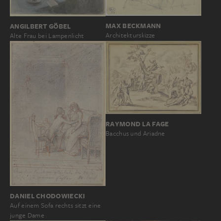
MAX BECKMANN
ANGILBERT GÖBEL
Architekturskizze
Alte Frau bei Lampenlicht
RAYMOND LA FAGE
Bacchus und Ariadne
DANIEL CHODOWIECKI
Auf einem Sofa rechts sitzt eine
junge Dame