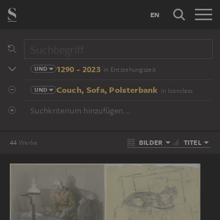
EN
1290 - 2023
UND
in Entstehungszeit
Couch, Sofa, Polsterbank
UND
in Iconclass
Suchkriterium hinzufügen...
BILDER
TITEL
44
Werke