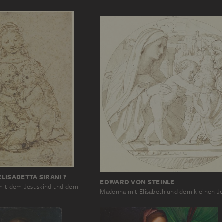
ELISABETTA SIRANI ?
EDWARD VON STEINLE
it dem Jesuskind und dem
Madonna mit Elisabeth und dem kleinen J