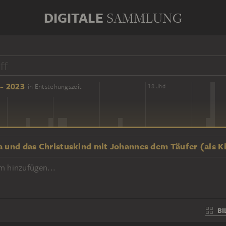
DIGITALE
SAMMLUNG
- 2023
in Entstehungszeit
16 Jhd
18 Jhd
a und das Christuskind mit Johannes dem Täufer (als K
m hinzufügen...
BI