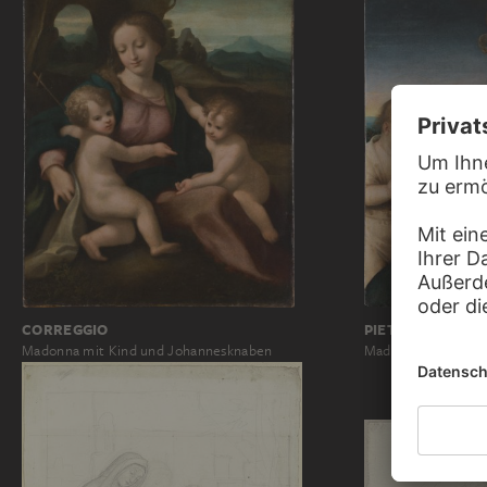
CORREGGIO
PIETRO PERUGI
Madonna mit Kind und Johannesknaben
Madonna mit Kind 