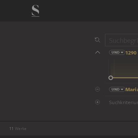
1290 
UND
14 Jhd
Mari
UND
Suchkriteriu
11
Werke