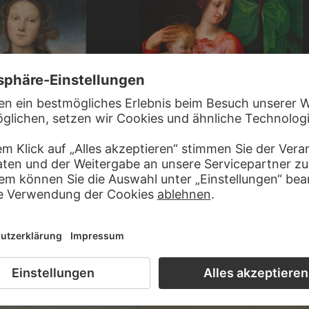
NO
ROSSO FIORENTINO
und Johannesknaben
Madonna mit Kind und Johannesknaben