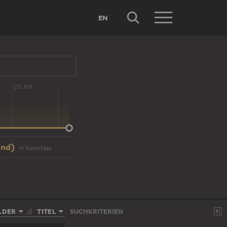
EN
20 Jhd
ind)
in Iconclass
LDER
TITEL
SUCHKRITERIEN