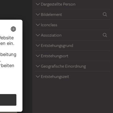
Dargestellte Person
Bildelement
Iconclass
Assoziation
Entstehungsgrund
Entstehungsort
Geografische Einordnung
Entstehungszeit