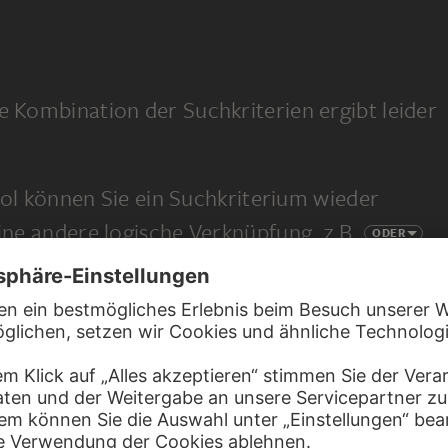
e Kombination der Suchkriterien ergibt leider
l können Sie ein Suchkriterium wieder
eine andere logische Verknüpfung, z.B.
ODER
 eine ganz neue Suche.