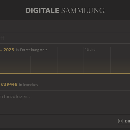
DIGITALE
SAMMLUNG
- 2023
in Entstehungszeit
16 Jhd
18 Jhd
 #39448
in Iconclass
m hinzufügen...
BI