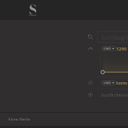
1290 
UND
14 Jhd
term
UND
Suchkriteriu
Keine Werke