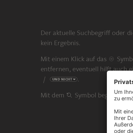
Der aktuelle Suchbegriff oder di
kein Ergebnis.
Mit einem Klick auf das
Symbo
entfernen, eventuell hilft auch 
/
.
UND NICHT
Mit dem
Symbol beginnen Sie