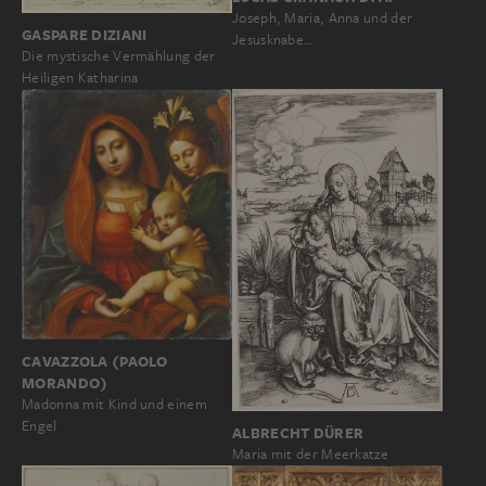
Joseph, Maria, Anna und der
GASPARE DIZIANI
Jesusknabe…
Die mystische Vermählung der
Heiligen Katharina
CAVAZZOLA (PAOLO
MORANDO)
Madonna mit Kind und einem
Engel
ALBRECHT DÜRER
Maria mit der Meerkatze