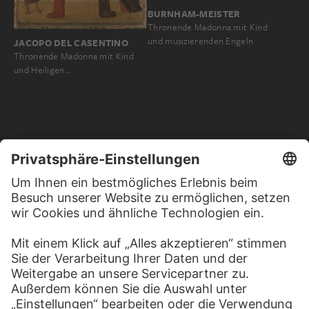
BURNHAM-MEISTER
Thronende Madonna mit Kind
und musizierenden Engeln
JACOPO DEL CASENTINO
Thronende Madonna mit Kind
und Heiligen…