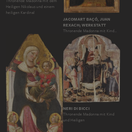
Thronende Madonna mit dem
Heiligen Nikolaus und einem
heiligen Kardinal
JACOMART BAÇÓ, JUAN
REXACH; WERKSTATT
Thronende Madonna mit Kind…
NERI DI BICCI
Thronende Madonna mit Kind
und Heiligen