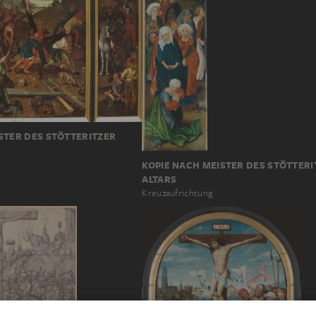
STER DES STÖTTERITZER
KOPIE NACH MEISTER DES STÖTTERI
ALTARS
Kreuzaufrichtung