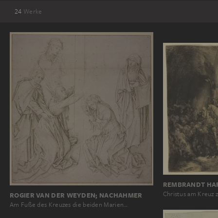
24
Werke
REMBRANDT HAR
Christus am Kreuz 
ROGIER VAN DER WEYDEN; NACHAHMER
Am Fuße des Kreuzes die beiden Marien…