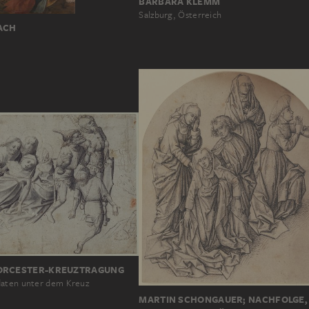
BARBARA KLEMM
Salzburg, Österreich
ACH
ORCESTER-KREUZTRAGUNG
daten unter dem Kreuz
MARTIN SCHONGAUER; NACHFOLGE,