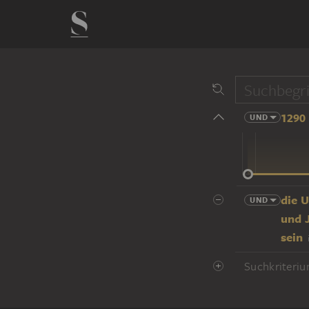
1290 
UND
14 Jhd
die 
UND
und 
sein
Suchkriteriu