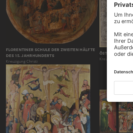
FLORENTINER SCHULE DER ZWEITEN HÄLFTE
ÖSTERREICHISCH
DES 15. JAHRHUNDERTS
Kreuzigung Christi
Kreuzigung Christi