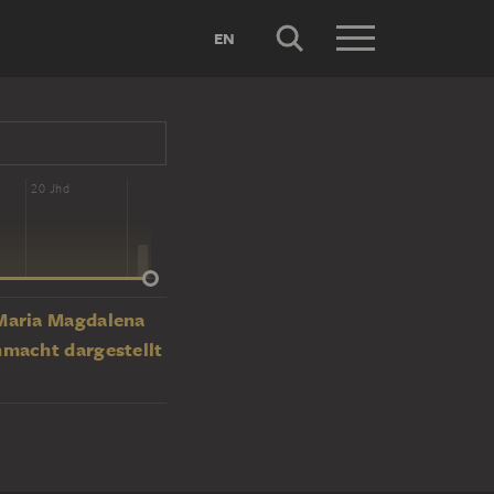
EN
20 Jhd
 Maria Magdalena
nmacht dargestellt