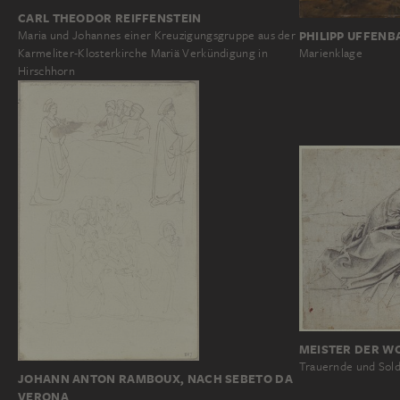
CARL THEODOR REIFFENSTEIN
Maria und Johannes einer Kreuzigungsgruppe aus der
PHILIPP UFFENB
Karmeliter-Klosterkirche Mariä Verkündigung in
Marienklage
Hirschhorn
MEISTER DER W
Trauernde und Sol
JOHANN ANTON RAMBOUX, NACH SEBETO DA
VERONA