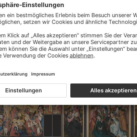
, 15. JAHRHUNDERT
MEISTER VON FRANKFURT
Kreuzigung Christi