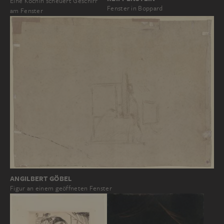
Eine Köchin scheuert Geschirr
Fenster in Boppard
am Fenster
ANGILBERT GÖBEL
Figur an einem geöffneten Fenster