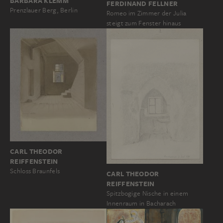
BARBARA KLEMM
FERDINAND FELLNER
Prenzlauer Berg, Berlin
Romeo im Zimmer der Julia
steigt zum Fenster hinaus
CARL THEODOR
REIFFENSTEIN
Schloss Braunfels
CARL THEODOR
REIFFENSTEIN
Spitzbogige Nische in einem
Innenraum in Bacharach