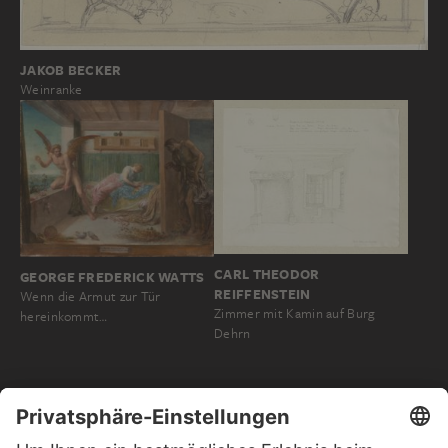
JAKOB BECKER
Weinranke
CARL THEODOR
GEORGE FREDERICK WATTS
REIFFENSTEIN
Wenn die Armut zur Tür
Zimmer mit Kamin auf Burg
hereinkommt…
Dehrn