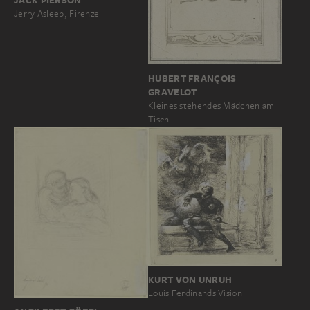
JACK PIERSON
Jerry Asleep, Firenze
HUBERT FRANÇOIS
GRAVELOT
Kleines stehendes Mädchen am
Tisch
KURT VON UNRUH
Louis Ferdinands Vision