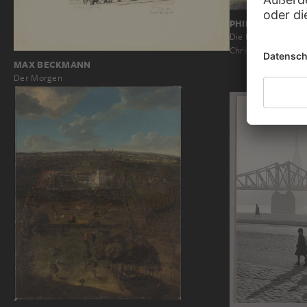
PHILIPP VEIT
Die Einführung der
Christentum
MAX BECKMANN
Der Morgen