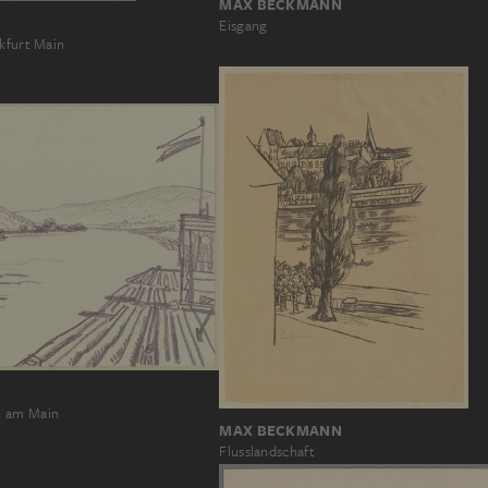
MAX BECKMANN
Eisgang
kfurt Main
n am Main
MAX BECKMANN
Flusslandschaft