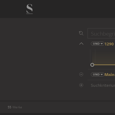
1290 
UND
14 Jhd
Main
UND
Suchkriteriu
55
Werke