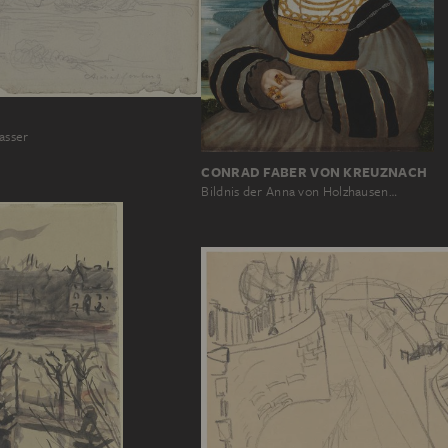
asser
CONRAD FABER VON KREUZNACH
Bildnis der Anna von Holzhausen…