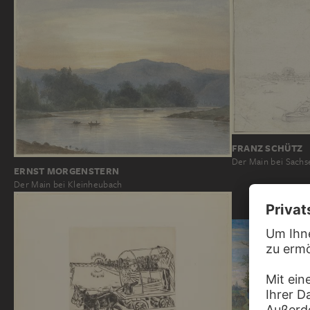
FRANZ SCHÜTZ
Der Main bei Sach
ERNST MORGENSTERN
Der Main bei Kleinheubach