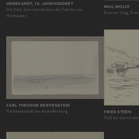
UNBEKANNT, 18. JAHRHUNDERT
PAUL WOLFF
Die Oed, Sommerresidenz der Familie von
Eiserner Steg, Fran
Holzhausen
CARL THEODOR REIFFENSTEIN
Flachlandschaft bei Aschaffenburg
FRIED STERN
Floß bei Gemünde