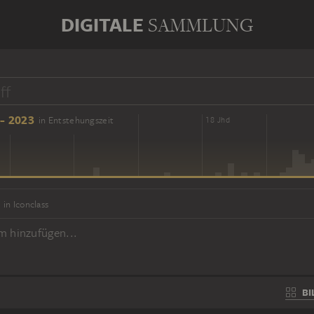
DIGITALE
SAMMLUNG
- 2023
in Entstehungszeit
16 Jhd
18 Jhd
in Iconclass
m hinzufügen...
BI