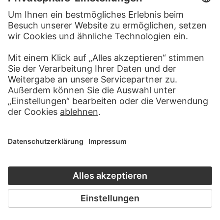
HANS THOMA
Sämann, Heilige Margarethe
(Kachelentwürfe)