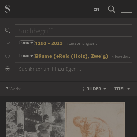
EN
1290 - 2023
UND
in Entstehungszeit
Bäume (+Reis (Holz), Zweig)
UND
in Iconclass
Suchkriterium hinzufügen...
BILDER
TITEL
7
Werke