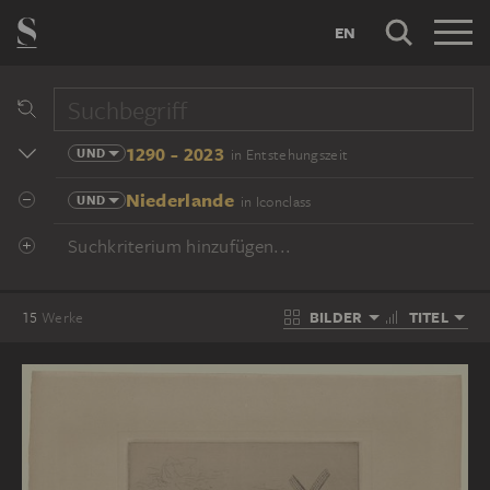
EN
1290 - 2023
UND
in Entstehungszeit
Niederlande
UND
in Iconclass
Suchkriterium hinzufügen...
BILDER
TITEL
15
Werke