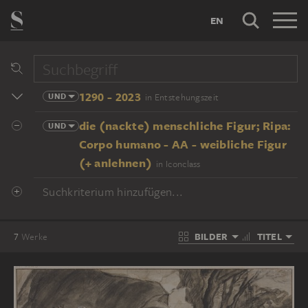
EN
1290 - 2023
UND
in Entstehungszeit
die (nackte) menschliche Figur; Ripa:
UND
Corpo humano - AA - weibliche Figur
(+ anlehnen)
in Iconclass
Suchkriterium hinzufügen...
BILDER
TITEL
7
Werke