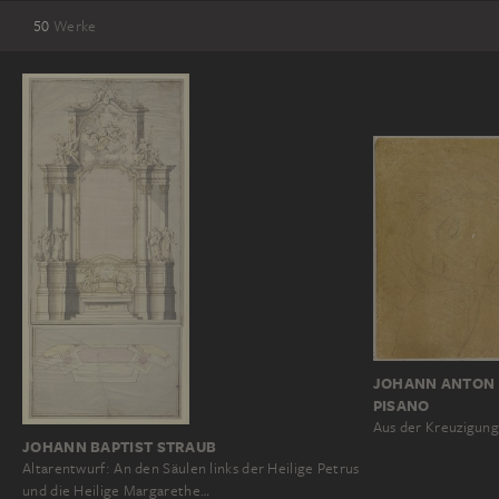
50
Werke
JOHANN ANTON 
PISANO
Aus der Kreuzigung
JOHANN BAPTIST STRAUB
Altarentwurf: An den Säulen links der Heilige Petrus
und die Heilige Margarethe…