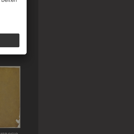
IOVANNI
on Assisi…