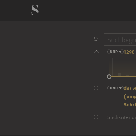
1290 
UND
14 Jhd
der 
UND
(umg
Schri
Suchkriteriu