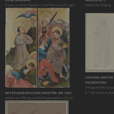
LUIGI INGEGNO
WERKSTATT
Fresko in einer Kapelle in San Pietro zu Perugia
Gebet am Ölberg
JOHANN ANTON 
FIORENTINO
Heiligenbilder aus 
S. Francesco zu Assi
MITTELRHEINISCHER MEISTER UM 1420
Gebet am Ölberg und Gefangennahme Christi