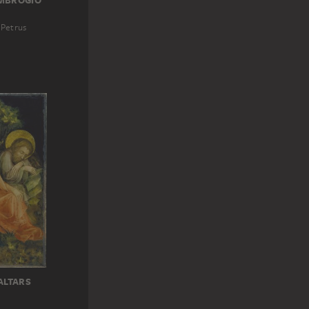
MBROGIO
 Petrus
ALTARS