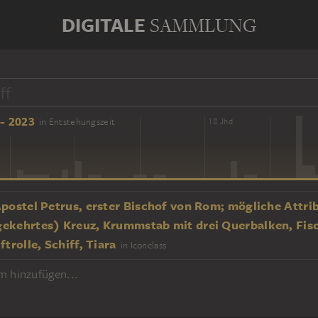
DIGITALE
SAMMLUNG
- 2023
in Entstehungszeit
16 Jhd
18 Jhd
Apostel Petrus, erster Bischof von Rom; mögliche Attri
ekehrtes) Kreuz, Krummstab mit drei Querbalken, Fisc
ftrolle, Schiff, Tiara
in Iconclass
m hinzufügen...