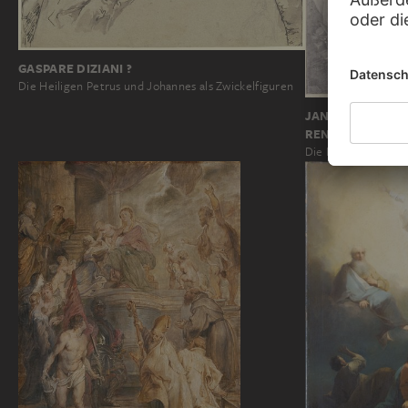
GASPARE DIZIANI ?
Die Heiligen Petrus und Johannes als Zwickelfiguren
JAN FREDERIK S
RENI
Die Heiligen Petrus