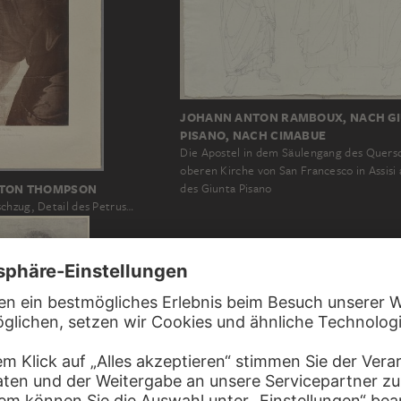
JOHANN ANTON RAMBOUX, NACH G
PISANO, NACH CIMABUE
Die Apostel in dem Säulengang des Quersc
oberen Kirche von San Francesco in Assisi 
STON THOMPSON
des Giunta Pisano
chzug, Detail des Petrus…