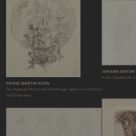
JOHANN ANTON
In der Kapelle del C
FRANZ MARTIN KUEN
Der Apostel Petrus und die Heilige Agnes vor Christus
und Gottvater