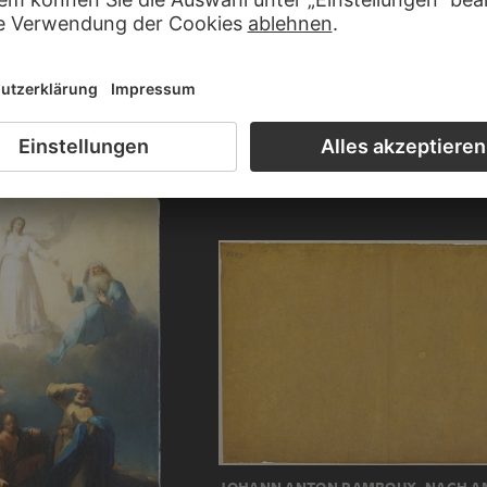
JOHANN ANTON RAMBOUX, NACH G
SANTI
Die Köpfe der Heiligen Petrus und Franz v
CHIERECKE, NACH GUIDO
 und Paulus