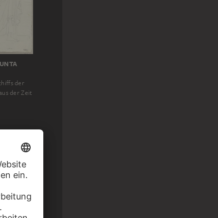
IUNTA
hiffs der
aus der Zeit