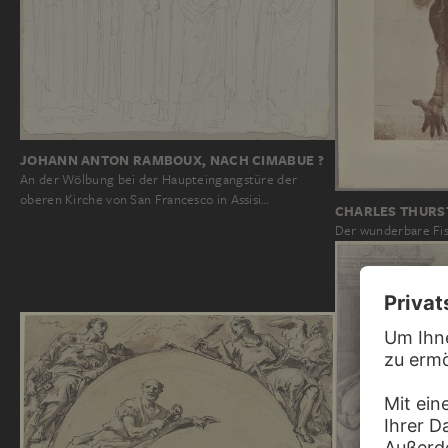
JOHANN ANTON RAMBOUX, NACH CIMABUE ?
An der Wölbung bei der Haupteingangstüre der
oberen Kirche von San Francesco in Assisi…
CHARLES THUR
Der wunderbare Fis