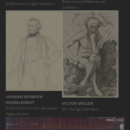
Bildnis eines Mädchens als
Bildnis eines jungen Kavaliers
Schäferin…
JOHANN HEINRICH
HASSELHORST
VICTOR MÜLLER
Bildnis Heinrich Carl Alexander
Der Heilige Zebedäus
Pagenstecher