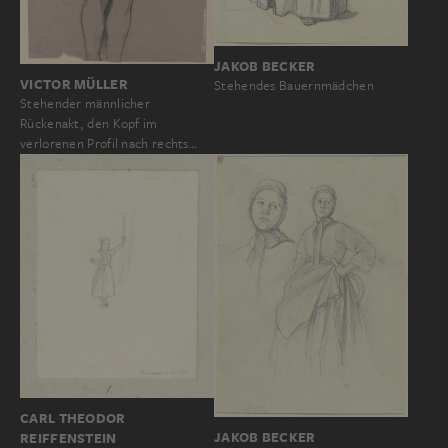
JAKOB BECKER
VICTOR MÜLLER
Stehendes Bauernmädchen
Stehender männlicher
Rückenakt, den Kopf im
verlorenen Profil nach rechts…
CARL THEODOR
JAKOB BECKER
REIFFENSTEIN