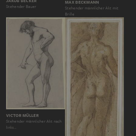
JAKOB BECKER
MAX BECKMANN
Stehender Bauer
Stehender männlicher Akt mit
Brille
VICTOR MÜLLER
Stehender männlicher Akt nach
links…