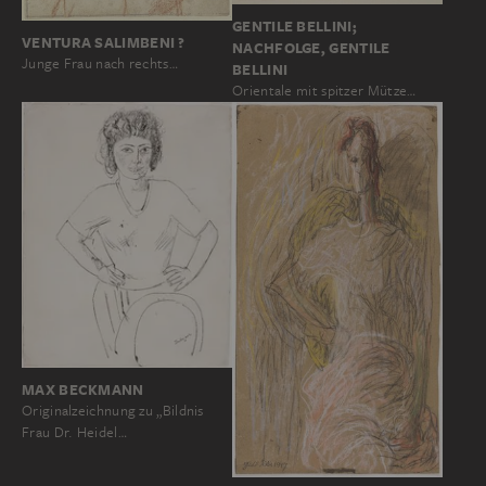
GENTILE BELLINI;
VENTURA SALIMBENI ?
NACHFOLGE, GENTILE
Junge Frau nach rechts…
BELLINI
Orientale mit spitzer Mütze…
MAX BECKMANN
Originalzeichnung zu „Bildnis
Frau Dr. Heidel…