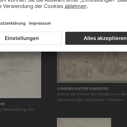
Andreas Herbers Epitaph des Herren Geor
Schwertzell in der Pfarrkirche in Willings
JOHANN ANTON RAMBOUX
Ansicht des Inneren des Kolosseums in Ro
Szenen aus dem italienischen Volksleben
OHR
ng Hohensalzburg vom