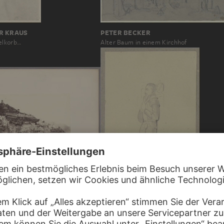
R KRAUS
PETER BECKER
elkorb…
Alter Baum in einem Kirchhof
R
CARL THEODOR REIFFENSTEIN
er Küste