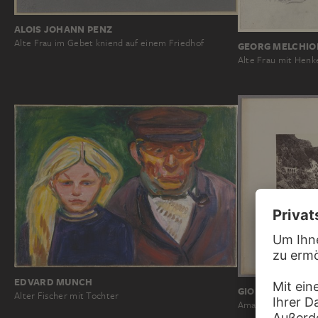
ALOIS JOHANN PENZ
Alte Frau im Gebet kniend auf einem Friedhof
GEORG MELCHIO
Alte Frau mit Henk
EDVARD MUNCH
GIORGIO SOMME
Alter Fischer mit Tochter
Amalfi: Blick von d