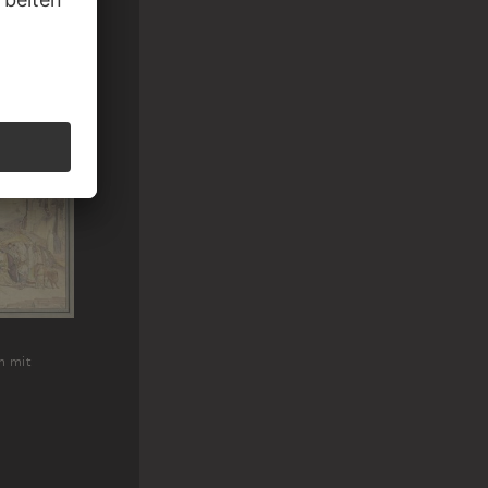
g von
hausen
m mit