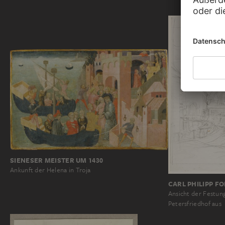
SIENESER MEISTER UM 1430
Ankunft der Helena in Troja
CARL PHILIPP F
Ansicht der Festu
Petersfriedhof aus