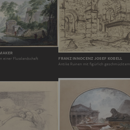
MAKER
FRANZ INNOCENZ JOSEF KOBELL
n einer Flusslandschaft
Antike Ruinen mit figürlich geschmückte