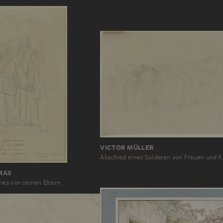
VICTOR MÜLLER
Abschied eines Soldaten von Frauen und 
MAS
nes von seinen Eltern