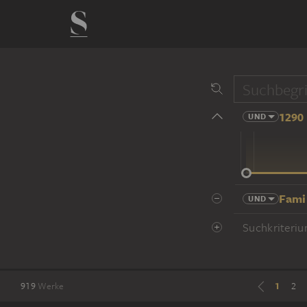
1290 
UND
14 Jhd
Fami
UND
Suchkriteriu
1
919
Werke
2