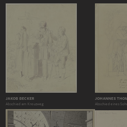
JAKOB BECKER
JOHANNES THO
Abschied am Kreuzweg
Abschied eines Soh