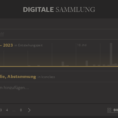
DIGITALE
SAMMLUNG
- 2023
in Entstehungszeit
16 Jhd
18 Jhd
lie, Abstammung
in Iconclass
m hinzufügen...
BI
3
4
...
8