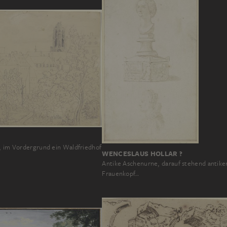
t, im Vordergrund ein Waldfriedhof
WENCESLAUS HOLLAR ?
Antike Aschenurne, darauf stehend antike
Frauenkopf…