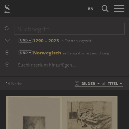
EN
1290 - 2023
UND
in Entstehungszeit
Norwegisch
UND
in Geografische Einordnung
Suchkriterium hinzufügen...
BILDER
TITEL
14
Werke