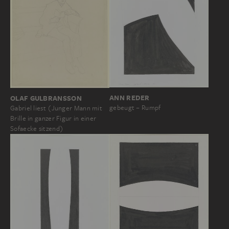
ANN REDER
OLAF GULBRANSSON
gebeugt − Rumpf
Gabriel liest (Junger Mann mit
Brille in ganzer Figur in einer
Sofaecke sitzend)