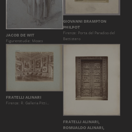
GIOVANNI BRAMPTON
PHILPOT
Firenze: Porta del Paradiso del
JACOB DE WIT
Battistero
Figurenstudie: Moses
FRATELLI ALINARI
Firenze: R. Galleria Pitti…
FRATELLI ALINARI,
ROMUALDO ALINARI,