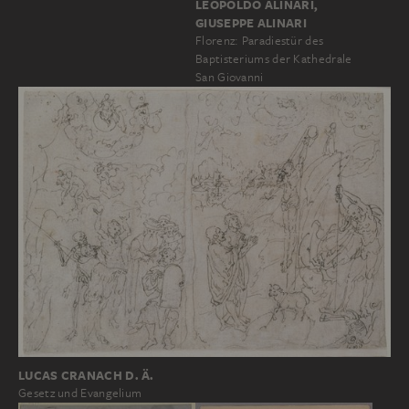
LEOPOLDO ALINARI,
GIUSEPPE ALINARI
Florenz: Paradiestür des
Baptisteriums der Kathedrale
San Giovanni
LUCAS CRANACH D. Ä.
Gesetz und Evangelium