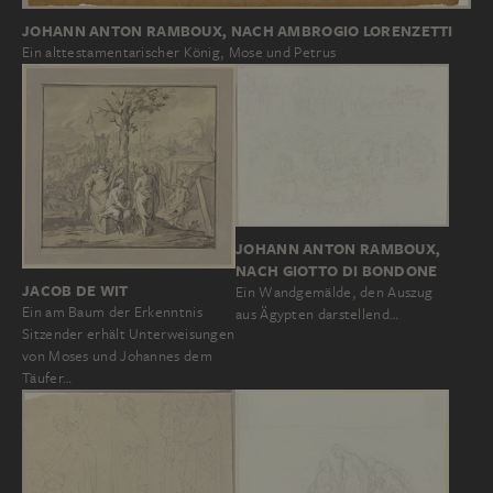
JOHANN ANTON RAMBOUX, NACH AMBROGIO LORENZETTI
Ein alttestamentarischer König, Mose und Petrus
JOHANN ANTON RAMBOUX,
NACH GIOTTO DI BONDONE
JACOB DE WIT
Ein Wandgemälde, den Auszug
Ein am Baum der Erkenntnis
aus Ägypten darstellend…
Sitzender erhält Unterweisungen
von Moses und Johannes dem
Täufer…