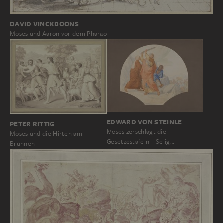
DAVID VINCKBOONS
Moses und Aaron vor dem Pharao
EDWARD VON STEINLE
PETER RITTIG
Moses zerschlägt die
Moses und die Hirten am
Gesetzestafeln – Selig…
Brunnen