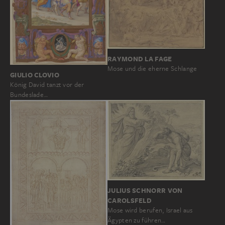
RAYMOND LA FAGE
Mose und die eherne Schlange
GIULIO CLOVIO
König David tanzt vor der
Bundeslade…
JULIUS SCHNORR VON
CAROLSFELD
Mose wird berufen, Israel aus
Ägypten zu führen…