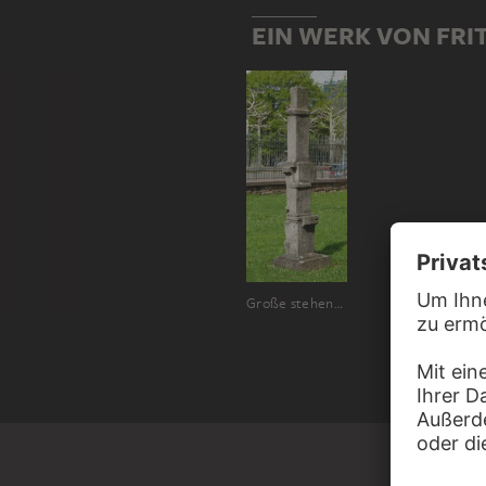
EIN WERK VON FR
Große stehende Figur