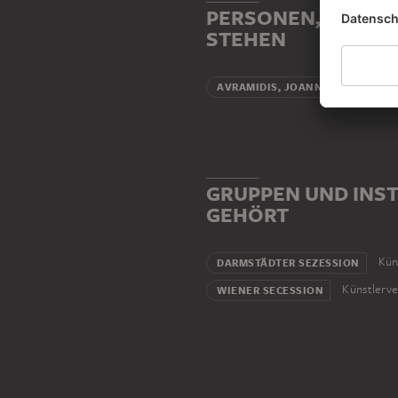
PERSONEN, DIE MI
STEHEN
Schüler
AVRAMIDIS, JOANNIS
GRUPPEN UND INST
GEHÖRT
Kün
DARMSTÄDTER SEZESSION
Künstlerve
WIENER SECESSION