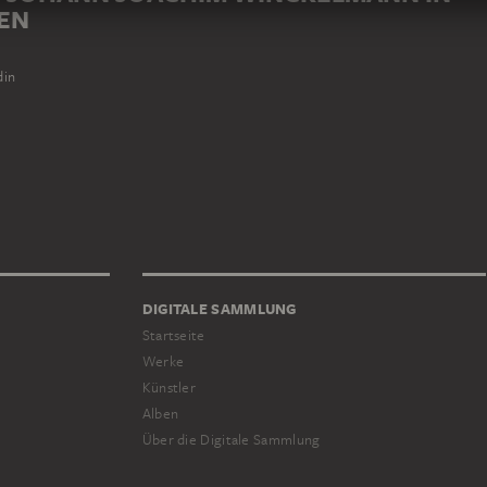
EN
din
DIGITALE SAMMLUNG
Startseite
Werke
Künstler
Alben
Über die Digitale Sammlung