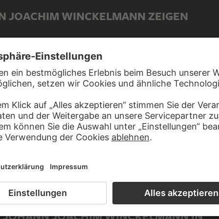
NN JOACHIM WINCKELMANN ZEIGEN
T JOHANN JOACHIM WINCKELMANN IN