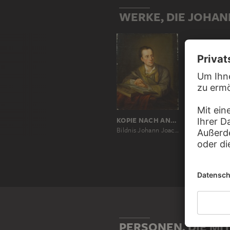
WERKE, DIE JOHA
KOPIE NACH ANGELICA KAUFFMANN
Bildnis Johann Joachim Winckelmanns
PERSONEN, DIE MI