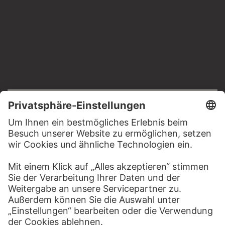
RECHTLICHES
Impressum
Datenschutz
Copyright © 2026 Städel Museum
All rights reserved.
DIGITALE SAMMLUNG
Startseite
Werke
Künstler
Alben