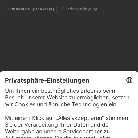
Künstlervereinigung
LUKASGILDE (HAARLEM)
RECHTLICHES
Impressum
Datenschutz
Copyright © 2026 Städel Museum
All rights reserved.
DIGITALE SAMMLUNG
Startseite
Werke