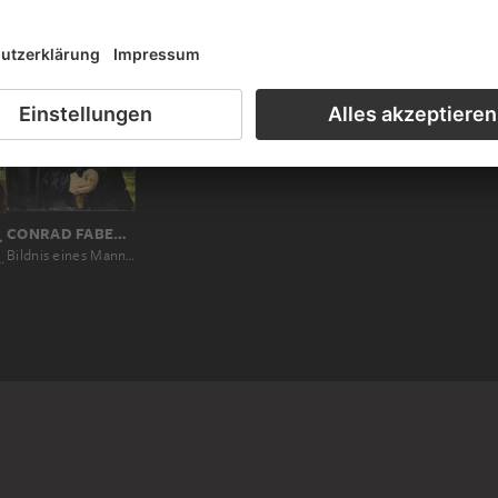
CONRAD FABER VON KREUZNACH
REUZNACH
Bildnis eines Mannes aus der Familie Stralenberg (?)
er Familie Stralenberg (?)