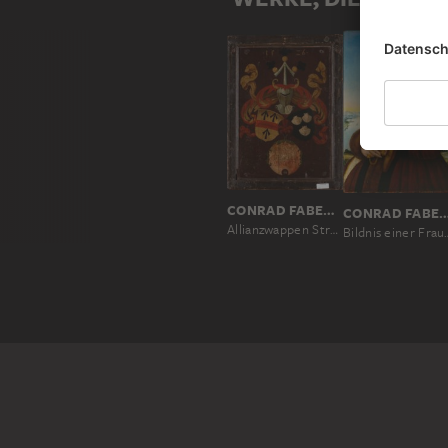
CONRAD FABER VON KREUZNACH
CONRAD FABER VON K
Allianzwappen Stralenberg/Stalburg
Bildnis einer Frau d