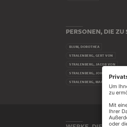
PERSONEN, DIE ZU
BLUM, DOROTHEA
STRALENBERG, GERT VON
STRALENBERG, JACOB VON
STRALENBERG, JOHANN
STRALENBERG, MARGARETE
WERKE, DIE MIT S