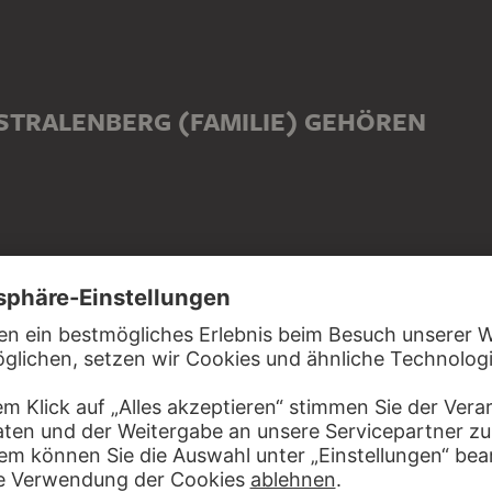
 STRALENBERG (FAMILIE) GEHÖREN
TRALENBERG (FAMILIE) IN VERBINDUNG 