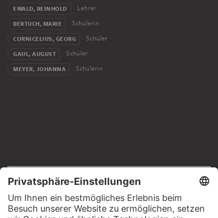
Lehrer
EWALD, REINHOLD
Schülerin
BERTUCH, MARIE
Schüler
CORNICELIUS, GEORG
Schüler
GAUL, AUGUST
Schülerin
MEYER, JOHANNA
RECHTLICHES
Impressum
Datenschutz
Copyright © 2026 Städel Museum