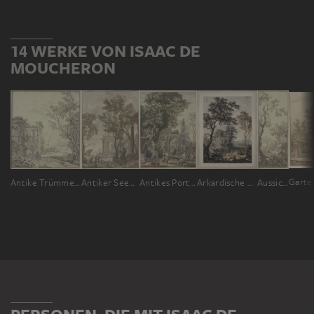
14 WERKE VON ISAAC DE
MOUCHERON
Antike Trümmer an einem Fluss, links eine Sphinx
Antiker Seehafen
Antikes Portal, links eine Panstatue mit Altar, Vorbereitungen zum Opfer
Arkardische Landschaft mit Palastarchitektur
Aussicht auf einen Fluss, an welchem Gebäude und ein Brunnen stehen, ein Reiter tränkt sein Pferd