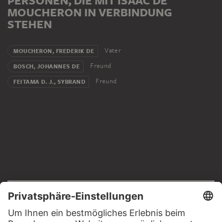
PERSONEN, DIE MIT ISAAC DE
MOUCHERON IN VERBINDUNG
STEHEN
Vater
MOUCHERON, FREDERIK DE
Freund
BOSCH, JOHANNES DE
Freund
FEITAMA D. J., SYBRAND
RECHTLICHES
Impressum
Datenschutz