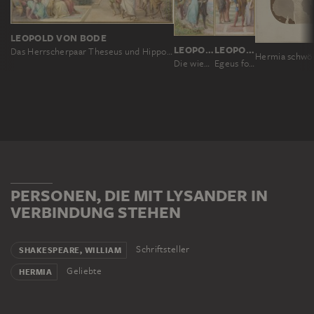
LEOPOLD VON BODE
LEOPOLD VON BODE
LEOPOLD VON BODE
Das Herrscherpaar Theseus und Hippolyta, die Brautpaare Demetrius und Helena sowie Lysander und Hermia verfolgen das von den Handwerkern dargebotene Schauspiel
Die wieder vereinten Brautpaare auf dem Weg aus dem Wald, vorn Helena und Demetrius, dahinter Hermia und Lysander
Egeus fordert vor dem Herrscherpaar Theseus und Hippolyta, seine Tochter Hermia solle Demetrius anstelle von Lysander heiraten
PERSONEN, DIE MIT LYSANDER IN
VERBINDUNG STEHEN
Schriftsteller
SHAKESPEARE, WILLIAM
Geliebte
HERMIA