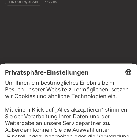
Freund
TINGUELY, JEAN
RECHTLICHES
Impressum
Datenschutz
Copyright © 2026 Städel Museum
All rights reserved.
DIGITALE SAMMLUNG
Startseite
Werke
Künstler