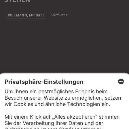
Stiefvater
WILLMANN, MICHAEL
RECHTLICHES
Impressum
Datenschutz
Copyright © 2026 Städel Museum
All rights reserved.
DIGITALE SAMMLUNG
Startseite