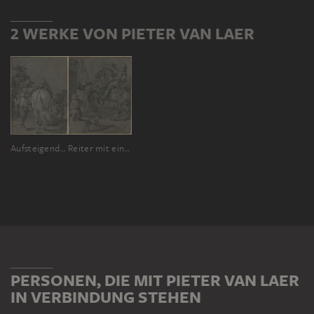
2 WERKE VON PIETER VAN LAER
Aufsteigender Reiter, eine Flinte auf dem Rücken, dabei ein anderer Reiter und ein Mann, der einen Korb auf dem Rücken trägt
Reiter mit einer Schelle(?) in der Rechten, auf einem sich aufbäumendem Pferd sitzend, vor ihm seine ihn begrüßend aus dem Haus tretende Frau, dabei ein Kind in Rückansicht
PERSONEN, DIE MIT PIETER VAN LAER
IN VERBINDUNG STEHEN