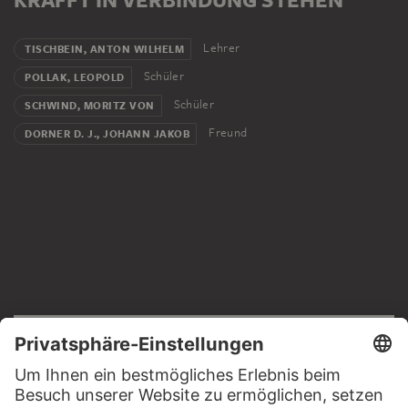
Lehrer
TISCHBEIN, ANTON WILHELM
Schüler
POLLAK, LEOPOLD
Schüler
SCHWIND, MORITZ VON
Freund
DORNER D. J., JOHANN JAKOB
RECHTLICHES
Impressum
Datenschutz
Copyright © 2026 Städel Museum