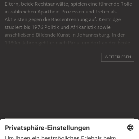
Eltern, beide Rechtsanwälte, spielen eine führende Rolle
in zahlreichen Apartheid-Prozessen und treten als
Aktivisten gegen die Rassentrennung auf. Kentridge
studiert bis 1976 Politik und Afrikanistik sowie
anschließend Bildende Kunst in Johannesburg. In den
1980er-Jahren geht er nach Paris, um dort an der École
internationale de théâtre Jacques Lecoq zu studieren. Er
WEITERLESEN
arbeitet zunächst als Schauspieler und Regisseur für
Theater- und Fernsehproduktionen. Als freier Künstler
beginnt er mit dem Produzieren von Animationsfilmen,
in denen er die sozialen und politischen Umstände
Südafrikas thematisiert. 1993 und später 2005 nimmt er
mit seinen Filmen an der 45. und 51. Biennale in Venedig
teil, 1997 und 2002 an der documenta 10 und 11 in
Kassel. Es folgen international viele Einzel- und
Gruppenausstellungen in renommierten Institutionen.
RECHTLICHES
2012 folgt Kentridge der Einladung, auf der documenta
Impressum
13 auszustellen. Im Jahr 2013 verleiht ihm die Yale
Datenschutz