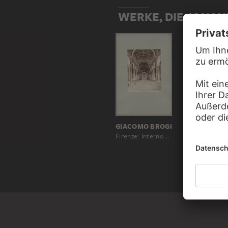
WERKE, DIE JOHAN
GIACOMO BROGI
Firenze: Interno di S. Miniato, No. 3143