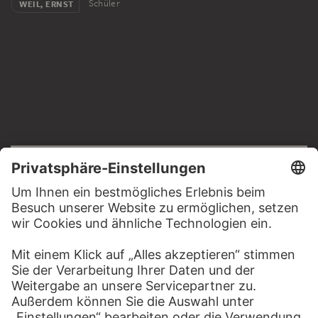
Schüler
WEIL, ERNST
RECHTLICHES
Impressum
Datenschutz
Copyright © 2026 Städel Museum
All rights reserved.
DIGITALE SAMMLUNG
Startseite
Werke
Künstler