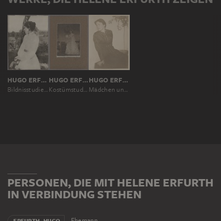
HUGO ERFURTH
HUGO ERFURTH
HUGO ERFURTH
Bildnisstudie in Landschaft (Helene Erfurth)
Kostümstudie (Helene Erfurth, Ehefrau des Fotografen)
Mädchen unterm Rosenbaum (Helene Erfurth)
PERSONEN, DIE MIT HELENE ERFURTH
IN VERBINDUNG STEHEN
Ehemann