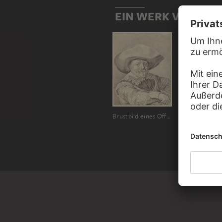
EIN WERK VON AB
Brustbild eines Offiziers mit Hut