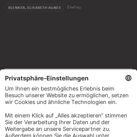
Ehefrau
BLENKER, ELISABETH AGNES
RECHTLICHES
Impressum
Datenschutz
Copyright © 2026 Städel Museum
All rights reserved.
DIGITALE SAMMLUNG
Startseite
Werke