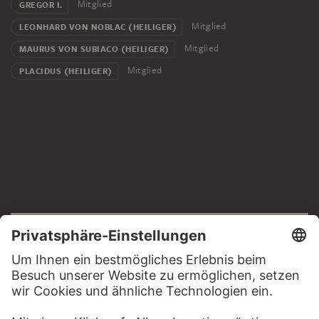
Mitglied
GREGOR I.
Mitglied
LEONHARD VON NOBLAC (HEILIGER)
Mitglied
MAURUS VON SUBIACO (HEILIGER)
Mitglied
PLACIDUS (HEILIGER)
RECHTLICHES
Impressum
Datenschutz
Copyright © 2026 Städel Museum
All rights reserved.