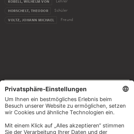
Lehrer
KOBELL, WILHELM VON
Schüler
HORSCHELT, THEODOR
Freund
VOLTZ, JOHANN MICHAEL
RECHTLICHES
Impressum
Datenschutz
Copyright © 2026 Städel Museum
All rights reserved.
DIGITALE SAMMLUNG